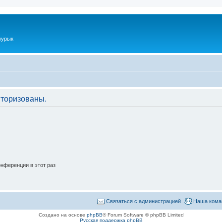
мурык
торизованы.
нференции в этот раз
Связаться с администрацией
Наша кома
Создано на основе
phpBB
® Forum Software © phpBB Limited
Русская поддержка phpBB