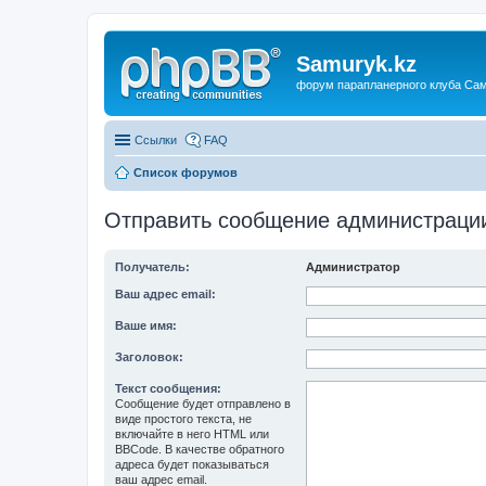
Samuryk.kz
форум парапланерного клуба Са
Ссылки
FAQ
Список форумов
Отправить сообщение администраци
Получатель:
Администратор
Ваш адрес email:
Ваше имя:
Заголовок:
Текст сообщения:
Сообщение будет отправлено в
виде простого текста, не
включайте в него HTML или
BBCode. В качестве обратного
адреса будет показываться
ваш адрес email.