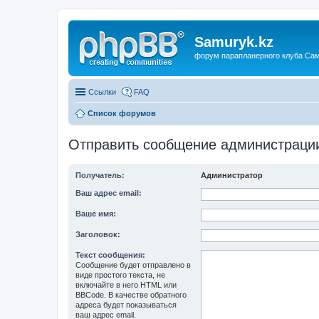
Samuryk.kz
форум парапланерного клуба Са
Ссылки
FAQ
Список форумов
Отправить сообщение администраци
Получатель:
Администратор
Ваш адрес email:
Ваше имя:
Заголовок:
Текст сообщения:
Сообщение будет отправлено в
виде простого текста, не
включайте в него HTML или
BBCode. В качестве обратного
адреса будет показываться
ваш адрес email.