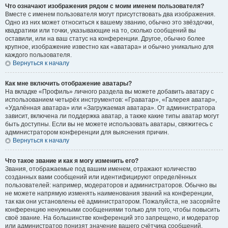
Что означают изображения рядом с моим именем пользователя?
Вместе с именем пользователя могут присутствовать два изображения.
Одно из них может относиться к вашему званию, обычно это звёздочки,
квадратики или точки, указывающие на то, сколько сообщений вы
оставили, или на ваш статус на конференции. Другое, обычно более
крупное, изображение известно как «аватара» и обычно уникально для
каждого пользователя.
Вернуться к началу
Как мне включить отображение аватары?
На вкладке «Профиль» личного раздела вы можете добавить аватару с
использованием четырёх инструментов: «Граватар», «Галерея аватар»,
«Удалённая аватара» или «Загружаемая аватара». От администратора
зависит, включена ли поддержка аватар, а также какие типы аватар могут
быть доступны. Если вы не можете использовать аватары, свяжитесь с
администратором конференции для выяснения причин.
Вернуться к началу
Что такое звание и как я могу изменить его?
Звания, отображаемые под вашим именем, отражают количество
созданных вами сообщений или идентифицируют определённых
пользователей: например, модераторов и администраторов. Обычно вы
не можете напрямую изменять наименования званий на конференции,
так как они установлены её администратором. Пожалуйста, не засоряйте
конференцию ненужными сообщениями только для того, чтобы повысить
своё звание. На большинстве конференций это запрещено, и модератор
или администратор понизят значение вашего счётчика сообщений.