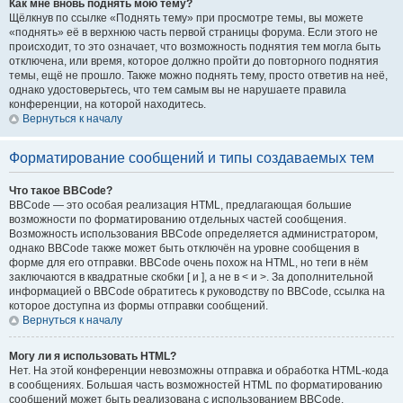
Как мне вновь поднять мою тему?
Щёлкнув по ссылке «Поднять тему» при просмотре темы, вы можете
«поднять» её в верхнюю часть первой страницы форума. Если этого не
происходит, то это означает, что возможность поднятия тем могла быть
отключена, или время, которое должно пройти до повторного поднятия
темы, ещё не прошло. Также можно поднять тему, просто ответив на неё,
однако удостоверьтесь, что тем самым вы не нарушаете правила
конференции, на которой находитесь.
Вернуться к началу
Форматирование сообщений и типы создаваемых тем
Что такое BBCode?
BBCode — это особая реализация HTML, предлагающая большие
возможности по форматированию отдельных частей сообщения.
Возможность использования BBCode определяется администратором,
однако BBCode также может быть отключён на уровне сообщения в
форме для его отправки. BBCode очень похож на HTML, но теги в нём
заключаются в квадратные скобки [ и ], а не в < и >. За дополнительной
информацией о BBCode обратитесь к руководству по BBCode, ссылка на
которое доступна из формы отправки сообщений.
Вернуться к началу
Могу ли я использовать HTML?
Нет. На этой конференции невозможны отправка и обработка HTML-кода
в сообщениях. Большая часть возможностей HTML по форматированию
сообщений может быть реализована с использованием BBCode.