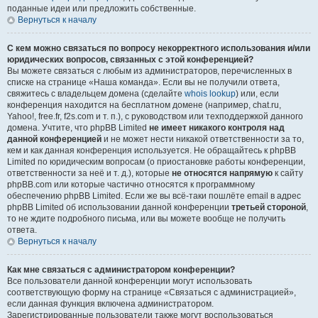
поданные идеи или предложить собственные.
Вернуться к началу
С кем можно связаться по вопросу некорректного использования и/или
юридических вопросов, связанных с этой конференцией?
Вы можете связаться с любым из администраторов, перечисленных в
списке на странице «Наша команда». Если вы не получили ответа,
свяжитесь с владельцем домена (сделайте
whois lookup
) или, если
конференция находится на бесплатном домене (например, chat.ru,
Yahoo!, free.fr, f2s.com и т. п.), с руководством или техподдержкой данного
домена. Учтите, что phpBB Limited
не имеет никакого контроля над
данной конференцией
и не может нести никакой ответственности за то,
кем и как данная конференция используется. Не обращайтесь к phpBB
Limited по юридическим вопросам (о приостановке работы конференции,
ответственности за неё и т. д.), которые
не относятся напрямую
к сайту
phpBB.com или которые частично относятся к программному
обеспечению phpBB Limited. Если же вы всё-таки пошлёте email в адрес
phpBB Limited об использовании данной конференции
третьей стороной
,
то не ждите подробного письма, или вы можете вообще не получить
ответа.
Вернуться к началу
Как мне связаться с администратором конференции?
Все пользователи данной конференции могут использовать
соответствующую форму на странице «Связаться с администрацией»,
если данная функция включена администратором.
Зарегистрированные пользователи также могут воспользоваться