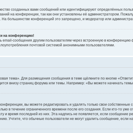
чество созданных вами сообщений или идентифицируют определённых польз
аний на конференции, так как они установлены её администратором. Пожал
е. На большинстве конференций это запрещено, и модератор или администра
ти на конференцию!
ь email-сообщения другим пользователям через встроенную в конференцию ф
ь злоупотребления почтовой системой анонимными пользователями.
овая тема». Для размещения сообщения в теме щёлкните по кнопке «Ответит
ится внизу страниц форума или темы. Например: «Вы можете начинать темы»
конференции, вы можете редактировать и удалять только свои собственные 
ько в течение ограниченного времени после его создания. Если кто-то уже 
дату и время последней из них. Эта надпись не появляется, если сообщение 
ию. Учтите, что обычные пользователи не могут удалить сообщение, если на 