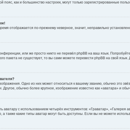
овой пояс, как и большинство настроек, могут только зарегистрированные пол
ое!
о время отображается по-прежнему неверное, значит, неправильно установле
онференции, или же просто никто не перевёл phpBB на ваш язык. Попробуйт
вого пакета не существует, то вы сами можете перевести phpBB на свой язы
ователя?
зображения. Одно из них может относиться к вашему званию, обычно это звёзд
. Другое, обычно более крупное, изображение известно как «аватара» и обы
ь аватару с использованием четырёх инструментов: «Граватар», «Галерея а
, а также какие типы аватар могут быть доступны. Если вы не можете испол