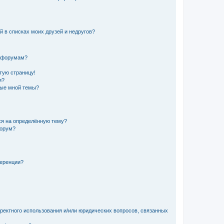
й в списках моих друзей и недругов?
и форумам?
стую страницу!
и?
ные мной темы?
ься на определённую тему?
форум?
ференции?
рректного использования и/или юридических вопросов, связанных