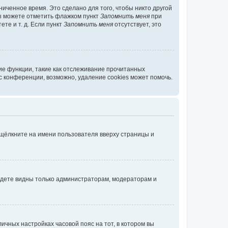
иченное время. Это сделано для того, чтобы никто другой
вы можете отметить флажком пункт
Запомнить меня
при
те и т. д. Если пункт
Запомнить меня
отсутствует, это
ие функции, такие как отслеживание прочитанных
 конференции, возможно, удаление cookies может помочь.
 щёлкните на имени пользователя вверху страницы и
будете видны только администраторам, модераторам и
личных настройках часовой пояс на тот, в котором вы