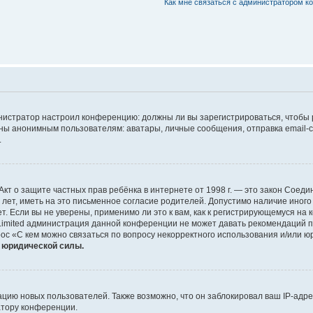
Как мне связаться с администратором 
дминистратор настроил конференцию: должны ли вы зарегистрироваться, чтобы
 анонимным пользователям: аватары, личные сообщения, отправка email-сооб
.
 или Акт о защите частных прав ребёнка в интернете от 1998 г. — это закон Со
т, иметь на это письменное согласие родителей. Допустимо наличие иного
 Если вы не уверены, применимо ли это к вам, как к регистрирующемуся на 
Limited администрация данной конференции не может давать рекомендаций 
ос «С кем можно связаться по вопросу некорректного использования и/или ю
т юридической силы.
ию новых пользователей. Также возможно, что он заблокировал ваш IP-адре
атору конференции.