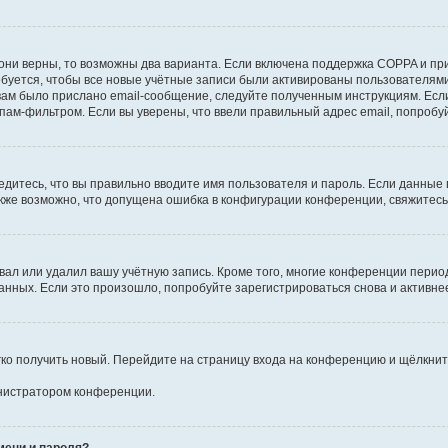
они верны, то возможны два варианта. Если включена поддержка COPPA и при 
уется, чтобы все новые учётные записи были активированы пользователями
ам было прислано email-сообщение, следуйте полученным инструкциям. Если
пам-фильтром. Если вы уверены, что ввели правильный адрес email, попробу
едитесь, что вы правильно вводите имя пользователя и пароль. Если данные
Также возможно, что допущена ошибка в конфигурации конференции, свяжитес
вал или удалил вашу учётную запись. Кроме того, многие конференции перио
ных. Если это произошло, попробуйте зарегистрироваться снова и активнее 
егко получить новый. Перейдите на страницу входа на конференцию и щёлкни
инистратором конференции.
мени и пароля?