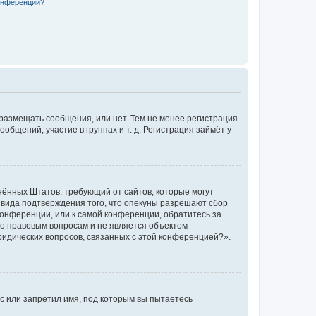
конференции?
 размещать сообщения, или нет. Тем не менее регистрация
щений, участие в группах и т. д. Регистрация займёт у
единённых Штатов, требующий от сайтов, которые могут
 вида подтверждения того, что опекуны разрешают сбор
конференции, или к самой конференции, обратитесь за
по правовым вопросам и не является объектом
ридических вопросов, связанных с этой конференцией?».
с или запретил имя, под которым вы пытаетесь