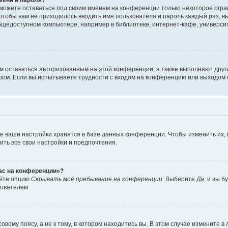
сможете оставаться под своим именем на конференции только некоторое огран
 чтобы вам не приходилось вводить имя пользователя и пароль каждый раз, 
щедоступном компьютере, например в библиотеке, интернет-кафе, университе
ам оставаться авторизованным на этой конференции, а также выполняют друг
ом. Если вы испытываете трудности с входом на конференцию или выходом с
е ваши настройки хранятся в базе данных конференции. Чтобы изменить их,
ить все свои настройки и предпочтения.
час на конференции»?
дёте опцию
Скрывать моё пребывание на конференции
. Выберите
Да
, и вы 
зователем.
вому поясу, а не к тому, в котором находитесь вы. В этом случае измените в 