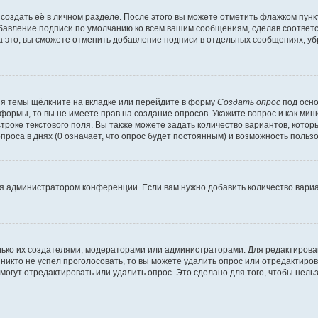
создать её в личном разделе. После этого вы можете отметить флажком пун
обавление подписи по умолчанию ко всем вашим сообщениям, сделав соотве
а это, вы сможете отменить добавление подписи в отдельных сообщениях, у
я темы щёлкните на вкладке или перейдите в форму
Создать опрос
под осно
 формы, то вы не имеете прав на создание опросов. Укажите вопрос и как ми
троке текстового поля. Вы также можете задать количество вариантов, котор
оса в днях (0 означает, что опрос будет постоянным) и возможность пользо
я администратором конференции. Если вам нужно добавить количество вари
только их создателями, модераторами или администраторами. Для редактиров
 никто не успел проголосовать, то вы можете удалить опрос или отредактиров
огут отредактировать или удалить опрос. Это сделано для того, чтобы нель