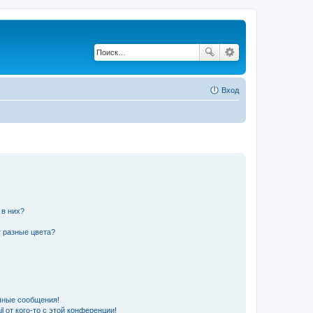
Вход
 в них?
 разные цвета?
чные сообщения!
 от кого-то с этой конференции!