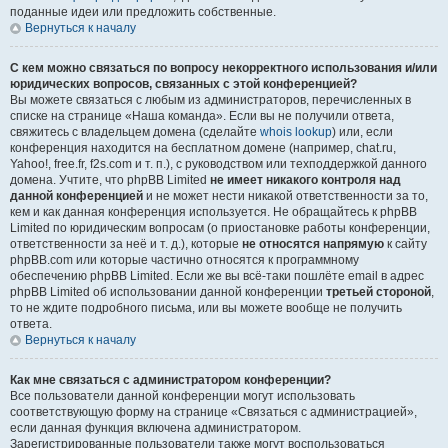
поданные идеи или предложить собственные.
Вернуться к началу
С кем можно связаться по вопросу некорректного использования и/или
юридических вопросов, связанных с этой конференцией?
Вы можете связаться с любым из администраторов, перечисленных в
списке на странице «Наша команда». Если вы не получили ответа,
свяжитесь с владельцем домена (сделайте
whois lookup
) или, если
конференция находится на бесплатном домене (например, chat.ru,
Yahoo!, free.fr, f2s.com и т. п.), с руководством или техподдержкой данного
домена. Учтите, что phpBB Limited
не имеет никакого контроля над
данной конференцией
и не может нести никакой ответственности за то,
кем и как данная конференция используется. Не обращайтесь к phpBB
Limited по юридическим вопросам (о приостановке работы конференции,
ответственности за неё и т. д.), которые
не относятся напрямую
к сайту
phpBB.com или которые частично относятся к программному
обеспечению phpBB Limited. Если же вы всё-таки пошлёте email в адрес
phpBB Limited об использовании данной конференции
третьей стороной
,
то не ждите подробного письма, или вы можете вообще не получить
ответа.
Вернуться к началу
Как мне связаться с администратором конференции?
Все пользователи данной конференции могут использовать
соответствующую форму на странице «Связаться с администрацией»,
если данная функция включена администратором.
Зарегистрированные пользователи также могут воспользоваться